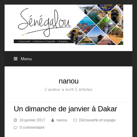
Menu
nanou
L'auteur a écrit 1 articles
Un dimanche de janvier à Dakar
18 janvier 2017
nanou
Découverte et voyage
0 commentaire