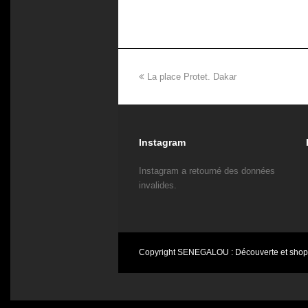
previous
La place Protet. Dakar
post:
Instagram
Instagram a retourné des données
invalides.
Copyright
SENEGALOU : Découverte et shop