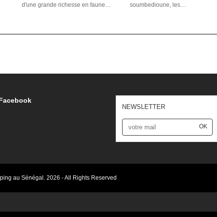
d'une grande richesse en faune…
soumbedioune, les…
Facebook
NEWSLETTER
OK
ping au Sénégal.
2026 - All Rights Reserved