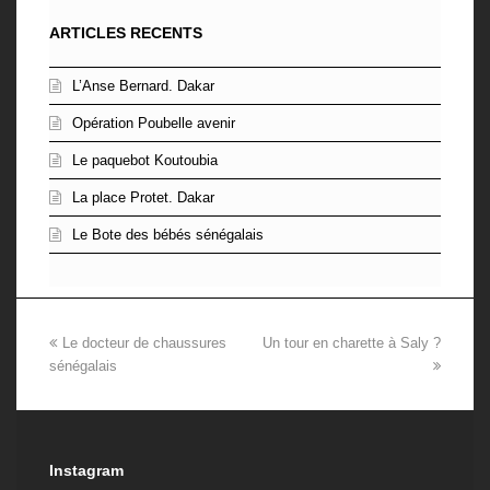
ARTICLES RECENTS
L’Anse Bernard. Dakar
Opération Poubelle avenir
Le paquebot Koutoubia
La place Protet. Dakar
Le Bote des bébés sénégalais
previous
Le docteur de chaussures
Un tour en charette à Saly ?
next
sénégalais
post:
post:
Instagram