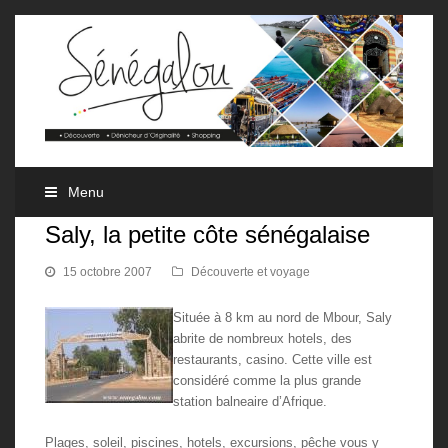
Menu
Saly, la petite côte sénégalaise
15 octobre 2007
Découverte et voyage
Située à 8 km au nord de Mbour, Saly
abrite de nombreux hotels, des
restaurants, casino. Cette ville est
considéré comme la plus grande
station balneaire d’Afrique.
Plages, soleil, piscines, hotels, excursions, pêche vous y