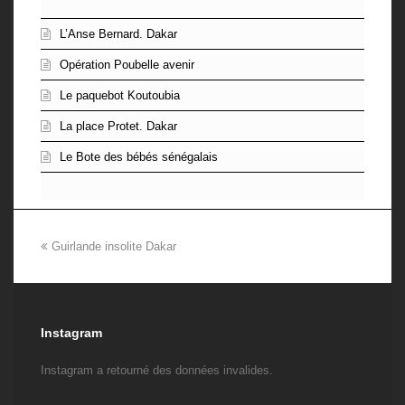
L’Anse Bernard. Dakar
Opération Poubelle avenir
Le paquebot Koutoubia
La place Protet. Dakar
Le Bote des bébés sénégalais
previous
Guirlande insolite Dakar
post:
Instagram
Instagram a retourné des données invalides.