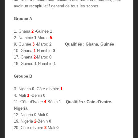
avoir un recapitulatif general de tous les scores.
Groupe A
1. Ghana
2
-Guinée
1
2. Namibie
1
-Maroc
5
9. Guinée
3
-Maroc
2 Qualifiés : Ghana. Guinée
10. Ghana
1
-Namibie
0
17. Ghana
2
-Maroc
0
18. Guinée
1
-Namibie
1
Groupe B
3. Nigeria
0
-Côte d’Ivoire
1
4. Mali
1
-Bénin
0
11. Côte d’Ivoire
4
-Bénin
1 Qualifiés : Cote d’ivoire.
Nigeria
12. Nigeria
0
-Mali
0
19. Nigeria
2
-Bénin
0
20. Côte d’Ivoire
3
-Mali
0