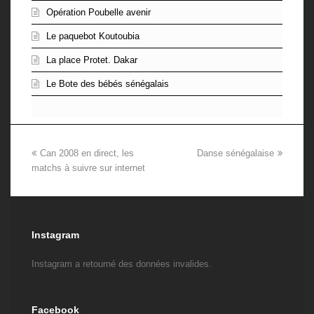
Opération Poubelle avenir
Le paquebot Koutoubia
La place Protet. Dakar
Le Bote des bébés sénégalais
previous
Can 2008 en direct, les
Danse sénégalaise
next
matchs à suivre sur internet
post:
post:
Instagram
Instagram a retourné des données invalides.
Facebook