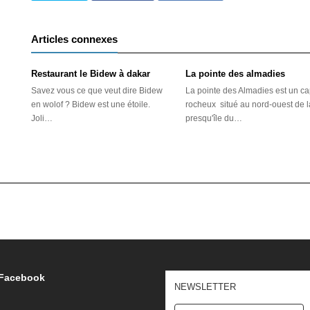
Articles connexes
Restaurant le Bidew à dakar
La pointe des almadies
Savez vous ce que veut dire Bidew
La pointe des Almadies est un c
en wolof ? Bidew est une étoile.
rocheux situé au nord-ouest de l
Joli…
presqu'île du…
Facebook
NEWSLETTER