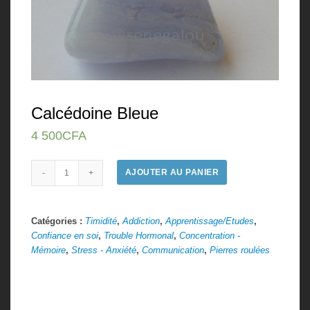
Calcédoine Bleue
4 500
CFA
Quantité
AJOUTER AU PANIER
Catégories :
Timidité
,
Addiction
,
Apprentissage/Etudes
,
Confiance en soi
,
Trouble Hormonal
,
Concentration -
Mémoire
,
Stress - Anxiété
,
Communication
,
Pierres roulées