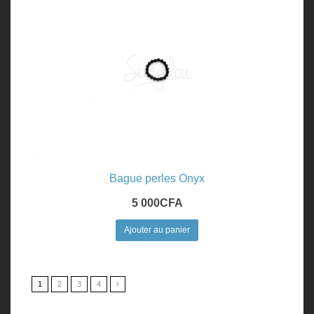
Bague perles Onyx
5 000
CFA
Ajouter au panier
1
2
3
4